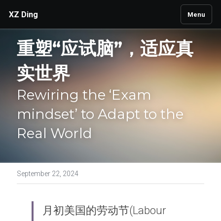
XZ Ding
Menu
Research | 研究
重塑“应试脑”，适应真
Side projects | 业余
实世界
Contact | 联系
Rewiring the ‘Exam 
Publications | 论文
mindset’ to Adapt to the 
Search
Real World
September 22, 2024
月初美国的劳动节(Labour 