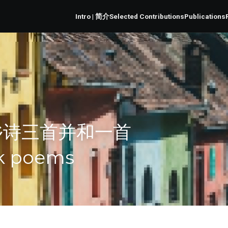
Intro | 简介
Selected Contributions
Publications
乡诗三首并和一首
k poems