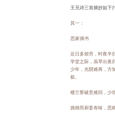
王兄诗三首摘抄如下(http:/
其一：
思家偶书
近日多烦劳，时夜半
学堂之际，虽早出夜
少年，光阴难再，方
叙。
楼兰誓破意难回，少
挑烛而厨姜有味，思