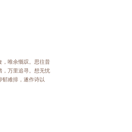
：
食，唯余慨叹。思往昔
踏，万里追寻。想无忧
抑郁难排，遂作诗以