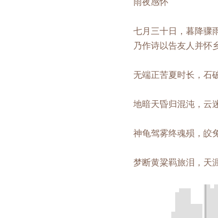
雨夜感怀
七月三十日，暮降骤
乃作诗以告友人并怀
无端正苦夏时长，石
地暗天昏归混沌，云
神龟驾雾终魂殒，皎
梦断黄粱羁旅泪，天