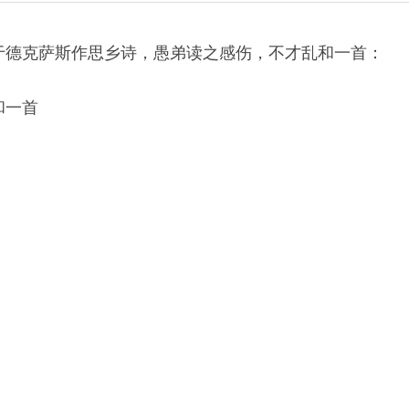
于德克萨斯作思乡诗，愚弟读之感伤，不才乱和一首：
和一首