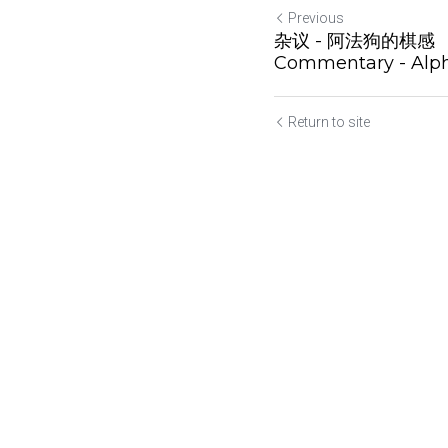
Previous
杂议 - 阿法狗的棋
Commentary - Alpha
Return to site
Submit
Ca