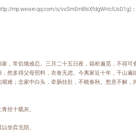
/mp.weixin.qq.com/s/vvSmEm8lsXfdgWHclUsD1g)
归家，常饥饿难忍。三月二十五日夜，箱柜遍觅，不得可
归，然多得父母照料，衣食无虑。今离家近十年，千山遍
知艰难；念家中白头，牵肠挂肚，不晓春秋。愁意不解，
壮青丝十载灰。
棋以坐弈无陪。