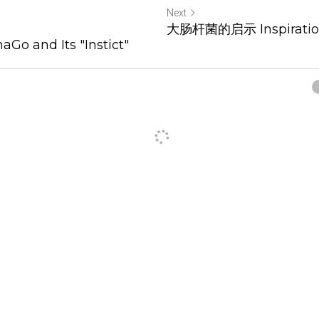
Next
感
大肠杆菌的启示 Inspiration 
Go and Its "Instict"
ncel