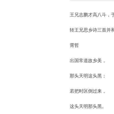
王兄志鹏才高八斗，
转王兄思乡诗三首并
霄哲
出国常道故乡美，
那头天明这头黑；
若把时区倒过来，
这头天明那头黑。