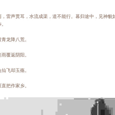
雨，雷声贯耳，水流成渠，道不能行。暮归途中，见神貌
乡。
破青龙降八荒。
迷雨覆返阴阳。
兔仙飞却玉殇。
涯直把作家乡。