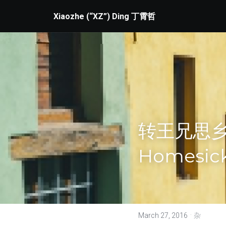
Xiaozhe (“XZ”) Ding 丁霄哲
转王兄思
Homesic
·
March 27, 2016
杂