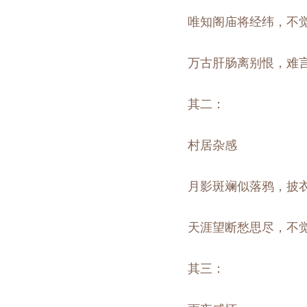
唯知阁庙将经纬，不
万古肝肠离别恨，难
其二：
村居杂感
月影斑斓似落鸦，披
天涯望断愁思尽，不
其三：