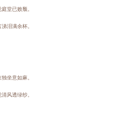
觉庭堂已败颓。
言涕泪满余杯。
衣独坐意如麻。
觉清风透绿纱。